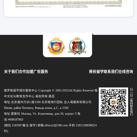
关于我们
合作加盟
广告服务
移民留学
联系我们
在线咨询
扫
俄罗斯留学境外服务中心 Copyright © 2002-2025All Rights Reserved 俄
一
扫
中文化与教育合作中心 版权所有:路亚
二
维
地址:北京通州万达C座1500 北京极地行因私 出入境服务有限公司
码
联
Пекин, район Тончжоу, Ваньда плаза, д.С, к.1500
系
我
地址:莫斯科 Москва, Ул. Коштоянца, дом 20, корпус 3 电
们
话:4008187863
(微信:1583907备注:留学) 邮箱:alleyxyf@188.com 手机:15811288380(24
时)