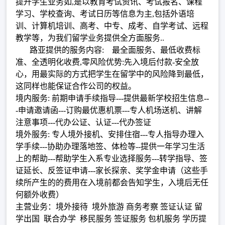
提升学生业务如,是以教育考试资讯、考试报名、课程
学习、学校查询、考试日历等信息为主,包括外语培
训、计算机培训、高考、中专、成考、自学考试、远程
教学等，为我们留学业务提供全方面服务..
路亚提供的服务内容: 最全面服务、最低收费标
准、全透明化收费,零风险优势:先入境后付款-安全放
心，用最实际的方式把学生在留学中的风险降到最低，
这同样也能保证合作公司的权益。
境内服务: 前期申请手续指导---提供最新学校招生信息--
-申请邀请函---订购最优惠机票---专人机场送机、讲解
注意事项---代办公证、认证---代办签证
境外服务: 专人境外接机、安排住宿---专人指导办理入
学手续---协助办理落地签、体检等--提供一年学习生活
上的帮助---帮助学生入系专业选择服务---转学指导、签
证延长、反签证申请---家长探亲、奖学金申请（这些手
续所产生的的费用在入境前都会告知学生，入境后无任
何额外收费）
主营业务：境外接待 境外旅游 商务考察 签证认证 留
学出国 联合办学 移民服务 签证服务 包机服务 学历提